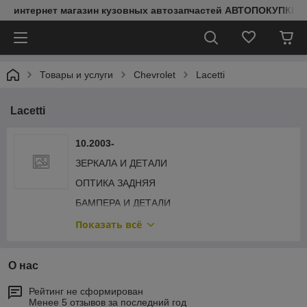
интернет магазин кузовных автозапчастей АВТОПОКУПКИ
Товары и услуги
Chevrolet
Lacetti
Lacetti
10.2003-
ЗЕРКАЛА И ДЕТАЛИ
ОПТИКА ЗАДНЯЯ
БАМПЕРА И ДЕТАЛИ
КАПОТ И ДЕТАЛИ
Показать всё
КРЫЛЬЯ И ДЕТАЛИ
ОБЛИЦОВКА РАДИАТОРА
О нас
ОПТИКА ПЕРЕДНЯЯ
Рейтинг не сформирован
Менее 5 отзывов за последний год
ПЕРЕДНЯЯ РАМА