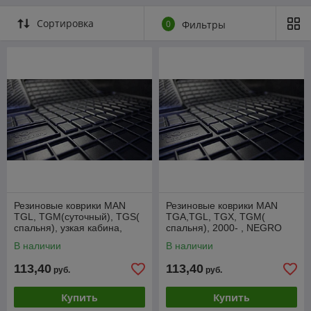
Сортировка
0
Фильтры
Резиновые коврики MAN
Резиновые коврики MAN
TGL, TGM(суточный), TGS(
TGA,TGL, TGX, TGM(
спальня), узкая кабина,
спальня), 2000- , NEGRO
2005- , NEGRO 0077
0070
В наличии
В наличии
113,40
113,40
руб.
руб.
Купить
Купить