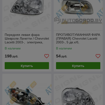
Передняя левая фара
ПРОТИВОТУМАННАЯ ФАРА
Шевроле Лачетти / Chevrolet
(ПРАВАЯ) Chevrolet Lacetti
Lacetti 2003-, электрика,
2003-, 5 дв.х/б,
седан/
ZCV2002(K)R
В наличии
В наличии
универсZCV1114(K)EL
198
54
руб.
руб.
Купить
Купить