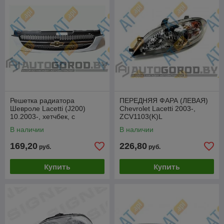
Решетка радиатора
ПЕРЕДНЯЯ ФАРА (ЛЕВАЯ)
Шевроле Lacetti (J200)
Chevrolet Lacetti 2003-,
10.2003-, хетчбек, с
ZCV1103(K)L
хромированной
В наличии
В наличии
рамкой,PCV07163GA(K)
169,20
226,80
руб.
руб.
Купить
Купить