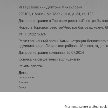
ИП Гусаковский Дмитрий Михайлович
220101, г. Минск, ул. Малинина, д. 34, кв. 122
Дата регистрации в Торговом реестре/Реестре бытовы
Номер в Торговом реестре/Реестре бытовых услуг: 6
УНП: 192275324
Регистрационный орган: Администрация Ленинского р
администрация Ленинского района г. Минска, отдел то
Дата регистрации компании: 20.07.2014
Ссылка на свидетельство/лицензию
Режим работы:
День
Понедельник
Вторник
Среда
Четверг
Пятница
Суббота
Мы используем файлы cookie
Воскресенье