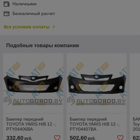
Наличными
Безналичный расчет
Все условия оплаты
Подобные товары компании
Бампер передний
Бампер передний
БА
TOYOTA YARIS H/B 12 -,
TOYOTA YARIS H/B 12 -,
Toy
PTY04406BA
PTY04407BA
201
отв
332,60
502,60
62
руб.
руб.
PT