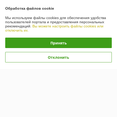
Обработка файлов cookie
Контакты
Мы используем файлы cookies для обеспечения удобства
пользователей портала и предоставления персональных
Доставка и оплата
рекомендаций.
Вы можете настроить файлы cookies или
отключить их.
График работы
Принять
Полная версия сайта
Отклонить
Политика обработки cookies
Сайт создан на платформе Deal.by
Информация для покупателя
Индивидуальный предприниматель:
ИП Гусаковский Дмитрий