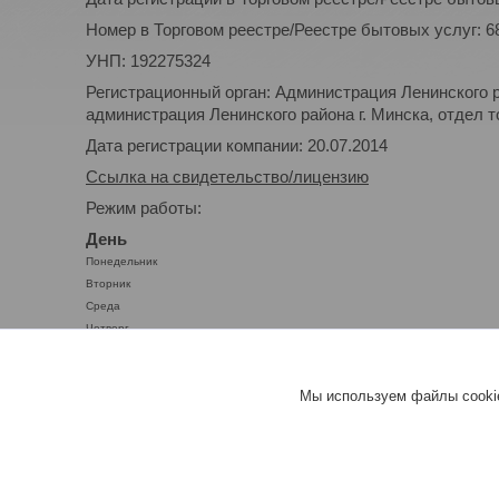
Номер в Торговом реестре/Реестре бытовых услуг: 6
УНП: 192275324
Регистрационный орган: Администрация Ленинского р
администрация Ленинского района г. Минска, отдел то
Дата регистрации компании: 20.07.2014
Ссылка на свидетельство/лицензию
Режим работы:
День
Понедельник
Вторник
Среда
Четверг
Пятница
Суббота
Мы используем файлы cookie
Воскресенье