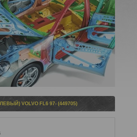
ЕВЫЙ) VOLVO FL6 97- (449705)
6