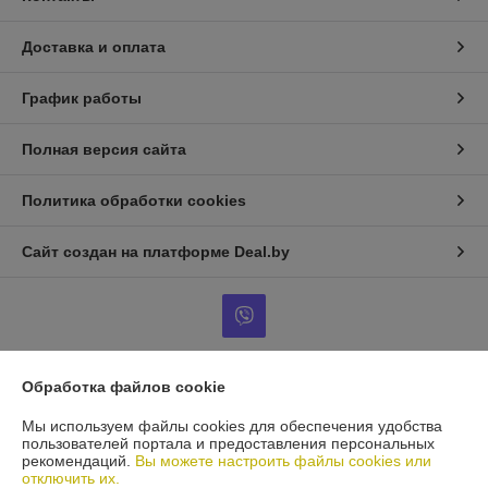
Доставка и оплата
График работы
Полная версия сайта
Политика обработки cookies
Сайт создан на платформе Deal.by
Обработка файлов cookie
Информация для покупателя
Мы используем файлы cookies для обеспечения удобства
Индивидуальный предприниматель:
ИП Гусаковский Дмитрий
пользователей портала и предоставления персональных
Михайлович
рекомендаций.
Вы можете настроить файлы cookies или
220101, г. Минск, ул. Малинина, д. 34, кв. 122
отключить их.