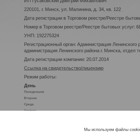
ИП Гусаковский Дмитрий Михайлович
220101, г. Минск, ул. Малинина, д. 34, кв. 122
Дата регистрации в Торговом реестре/Реестре бытовы
Номер в Торговом реестре/Реестре бытовых услуг: 6
УНП: 192275324
Регистрационный орган: Администрация Ленинского р
администрация Ленинского района г. Минска, отдел то
Дата регистрации компании: 20.07.2014
Ссылка на свидетельство/лицензию
Режим работы:
День
Понедельник
Вторник
Среда
Четверг
Пятница
Суббота
Мы используем файлы cookie
Воскресенье