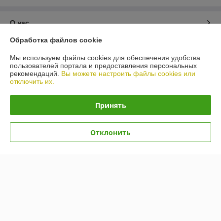
О нас
Обработка файлов cookie
Контакты
Мы используем файлы cookies для обеспечения удобства
пользователей портала и предоставления персональных
Доставка и оплата
рекомендаций.
Вы можете настроить файлы cookies или
отключить их.
График работы
Принять
Полная версия сайта
Отклонить
Политика обработки cookies
Сайт создан на платформе Deal.by