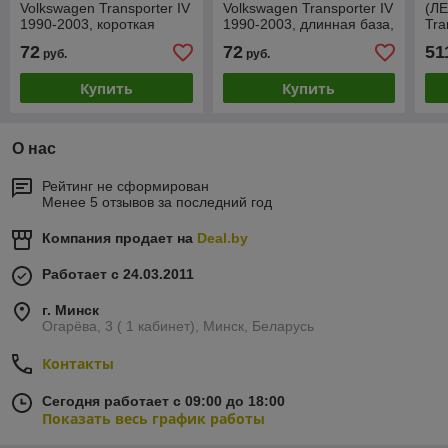
Volkswagen Transporter IV
Volkswagen Transporter IV
(ЛЕ
1990-2003, короткая
1990-2003, длинная база,
Tra
база, PVW77007EL
PVW77008EL
04
72
72
51
руб.
руб.
Купить
Купить
О нас
Рейтинг не сформирован
Менее 5 отзывов за последний год
Компания продает на
Deal.by
Работает с 24.03.2011
г. Минск
Огарёва, 3 ( 1 кабинет), Минск, Беларусь
Контакты
Сегодня работает с 09:00 до 18:00
Показать весь график работы