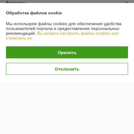
Контакты
Обработка файлов cookie
Доставка и оплата
Мы используем файлы cookies для обеспечения удобства
пользователей портала и предоставления персональных
График работы
рекомендаций.
Вы можете настроить файлы cookies или
отключить их.
Полная версия сайта
Принять
Политика обработки cookies
Отклонить
Сайт создан на платформе Deal.by
Информация для покупателя
Индивидуальный предприниматель:
ИП Гусаковский Дмитрий
Михайлович
220101, г. Минск, ул. Малинина, д. 34, кв. 122