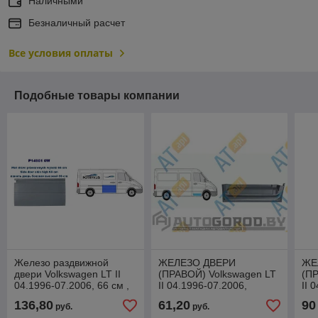
Наличными
Безналичный расчет
Все условия оплаты
Подобные товары компании
Железо раздвижной
ЖЕЛЕЗО ДВЕРИ
ЖЕ
двери Volkswagen LT II
(ПРАВОЙ) Volkswagen LT
(ПР
04.1996-07.2006, 66 см ,
II 04.1996-07.2006,
II 
PBZ88019A
нижняя внутренняя
PB
136,80
61,20
90
руб.
руб.
часть,PBZ50643ER