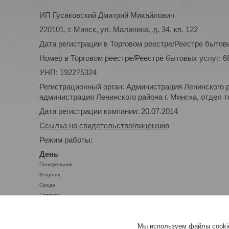
ИП Гусаковский Дмитрий Михайлович
220101, г. Минск, ул. Малинина, д. 34, кв. 122
Дата регистрации в Торговом реестре/Реестре бытовы
Номер в Торговом реестре/Реестре бытовых услуг: 6
УНП: 192275324
Регистрационный орган: Администрация Ленинского р
администрация Ленинского района г. Минска, отдел то
Дата регистрации компании: 20.07.2014
Ссылка на свидетельство/лицензию
Режим работы:
День
Понедельник
Вторник
Среда
Четверг
Пятница
Суббота
Мы используем файлы cookie
Воскресенье