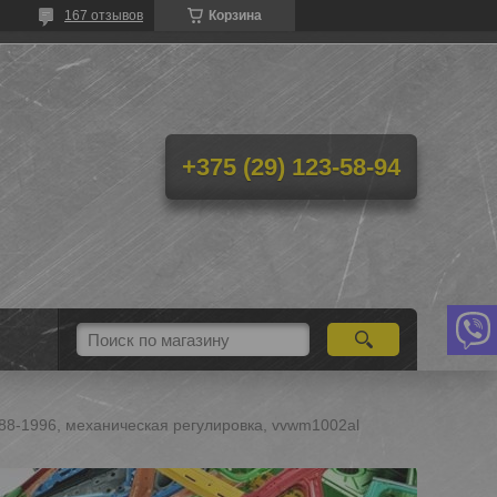
167 отзывов
Корзина
+375 (29) 123-58-94
988-1996, механическая регулировка, vvwm1002al