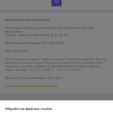
Информация для покупателя
Индивидуальный предприниматель:
ИП Гусаковский Дмитрий
Михайлович
220101, г. Минск, ул. Малинина, д. 34, кв. 122
Регистрационный номер ЕГР: 192275324
УНП: 192275324
Регистрационный орган: Администрация Ленинского района г. Минска.
Номера специалистов для обращения покупателей в соответствии с
законодательством: администрация Ленинского района г. Минска,
отдел торговли: +375 17 379 86 77, +375 17 379 55 6
Дата регистрации компании: 20.07.2014
Ссылка на свидетельство/лицензию
Обработка файлов cookie