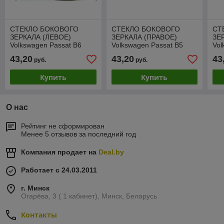
СТЕКЛО БОКОВОГО
СТЕКЛО БОКОВОГО
СТ
ЗЕРКАЛА (ЛЕВОЕ)
ЗЕРКАЛА (ПРАВОЕ)
ЗЕ
Volkswagen Passat B6
Volkswagen Passat B5
Vol
2005-2010, с подогревом,
(GP) 2003-2005,
201
43,20
43,20
43
руб.
руб.
SVWM1017EL
SVWM1017ER
SV
Купить
Купить
О нас
Рейтинг не сформирован
Менее 5 отзывов за последний год
Компания продает на
Deal.by
Работает с 24.03.2011
г. Минск
Огарёва, 3 ( 1 кабинет), Минск, Беларусь
Контакты