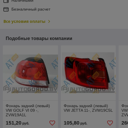
Наличными
Безналичный расчет
Все условия оплаты
Подобные товары компании
Фонарь задний (левый)
Фонарь задний (левый)
Фон
VW GOLF VI 09 -,
VW JETTA 11-, ZVW19C5L
VW 
ZVW19A1L
ZV
151,20
105,80
26
руб.
руб.