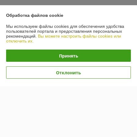
Контакты
Обработка файлов cookie
Доставка и оплата
Мы используем файлы cookies для обеспечения удобства
пользователей портала и предоставления персональных
График работы
рекомендаций.
Вы можете настроить файлы cookies или
отключить их.
Полная версия сайта
Принять
Политика обработки cookies
Отклонить
Сайт создан на платформе Deal.by
Информация для покупателя
Индивидуальный предприниматель:
ИП Гусаковский Дмитрий
Михайлович