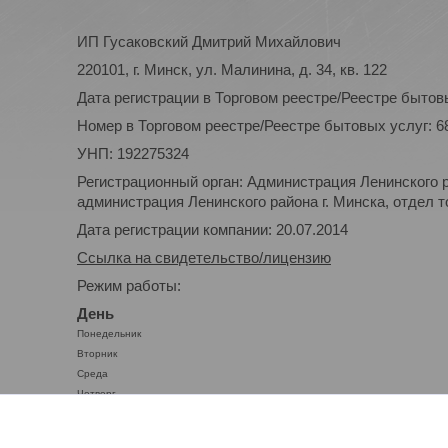
ИП Гусаковский Дмитрий Михайлович
220101, г. Минск, ул. Малинина, д. 34, кв. 122
Дата регистрации в Торговом реестре/Реестре бытовы
Номер в Торговом реестре/Реестре бытовых услуг: 6
УНП: 192275324
Регистрационный орган: Администрация Ленинского р
администрация Ленинского района г. Минска, отдел то
Дата регистрации компании: 20.07.2014
Ссылка на свидетельство/лицензию
Режим работы:
День
Понедельник
Вторник
Среда
Четверг
Пятница
Суббота