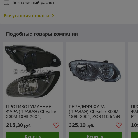
Безналичный расчет
Все условия оплаты
Подобные товары компании
ПРОТИВОТУМАННАЯ
ПЕРЕДНЯЯ ФАРА
ПР
ФАРА (ПРАВАЯ) Chrysler
(ПРАВАЯ) Chrysler 300M
ФАР
300M 1998-2004,
1998-2004, ZCR1108(N)R
PT 
ZCR2008R
ZC
215,30
325,10
10
руб.
руб.
Купить
Купить