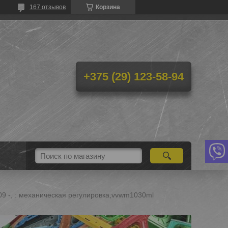
167 отзывов
Корзина
+375 (29) 123-58-94
 09 -, : механическая регулировка,vvwm1030ml