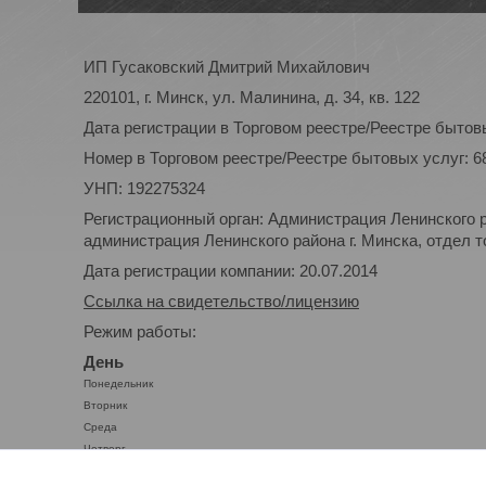
ИП Гусаковский Дмитрий Михайлович
220101, г. Минск, ул. Малинина, д. 34, кв. 122
Дата регистрации в Торговом реестре/Реестре бытовы
Номер в Торговом реестре/Реестре бытовых услуг: 6
УНП: 192275324
Регистрационный орган: Администрация Ленинского р
администрация Ленинского района г. Минска, отдел то
Дата регистрации компании: 20.07.2014
Ссылка на свидетельство/лицензию
Режим работы:
День
Понедельник
Вторник
Среда
Четверг
Пятница