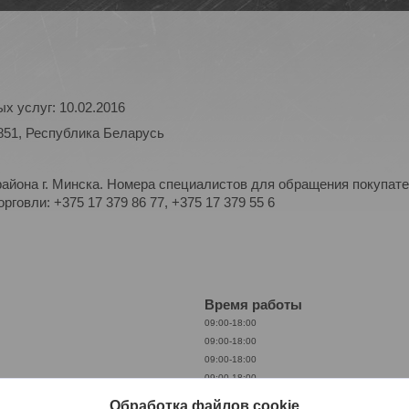
х услуг: 10.02.2016
851, Республика Беларусь
айона г. Минска. Номера специалистов для обращения покупате
рговли: +375 17 379 86 77, +375 17 379 55 6
Время работы
09:00-18:00
09:00-18:00
09:00-18:00
09:00-18:00
09:00-18:00
Обработка файлов cookie