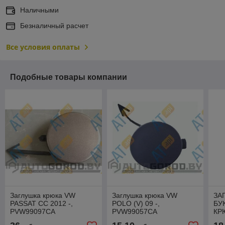
Наличными
Безналичный расчет
Все условия оплаты
Подобные товары компании
Заглушка крюка VW
Заглушка крюка VW
ЗА
PASSAT CC 2012 -,
POLO (V) 09 -,
БУ
PVW99097CA
PVW99057CA
КРЮ
PO