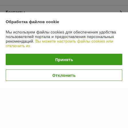
Контакты
Обработка файлов cookie
Доставка и оплата
Мы используем файлы cookies для обеспечения удобства
пользователей портала и предоставления персональных
График работы
рекомендаций.
Вы можете настроить файлы cookies или
отключить их.
Полная версия сайта
Принять
Политика обработки cookies
Отклонить
Сайт создан на платформе Deal.by
Информация для покупателя
Индивидуальный предприниматель:
ИП Гусаковский Дмитрий