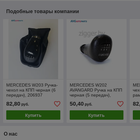
Подобные товары компании
MERCEDES W203 Ручка-
MERCEDES W202
ME
чехол на КПП черная (6
AVANGARD Ручка на КПП
чех
передач), 206937
черная (5 передач),
рам
206857
20
82,80
50,40
82
руб.
руб.
Купить
Купить
О нас