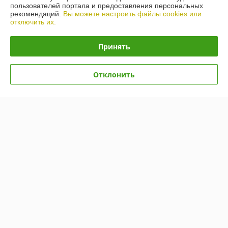
пользователей портала и предоставления персональных
График работы
рекомендаций.
Вы можете настроить файлы cookies или
отключить их.
Полная версия сайта
Принять
Политика обработки cookies
Отклонить
Сайт создан на платформе Deal.by
Информация для покупателя
Индивидуальный предприниматель:
ИП Гусаковский Дмитрий
Михайлович
220101, г. Минск, ул. Малинина, д. 34, кв. 122
Регистрационный номер ЕГР: 192275324
УНП: 192275324