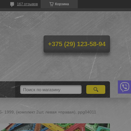
167 отзывов
Корзина
+375 (29) 123-58-94
 1999, (комплект 2шт, левая +правая), ppg04011