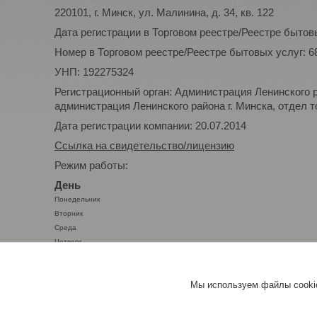
220101, г. Минск, ул. Малинина, д. 34, кв. 122
Дата регистрации в Торговом реестре/Реестре бытовы
Номер в Торговом реестре/Реестре бытовых услуг: 6
УНП: 192275324
Регистрационный орган: Администрация Ленинского р
администрация Ленинского района г. Минска, отдел то
Дата регистрации компании: 20.07.2014
Ссылка на свидетельство/лицензию
Режим работы:
День
Понедельник
Вторник
Среда
Четверг
Пятница
Суббота
Мы используем файлы cookie
Воскресенье