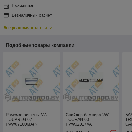
Наличными
Безналичный расчет
Все условия оплаты
Подобные товары компании
Рамочка решетки VW
Спойлер бампера VW
БА
TOUAREG 07 -,
TOURAN 03-,
TR
PVW07100MA(K)
PVW02017VA
CA
PV