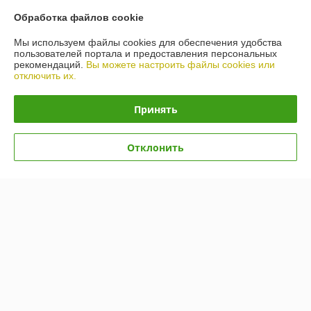
Обработка файлов cookie
Доставка и оплата
Мы используем файлы cookies для обеспечения удобства
пользователей портала и предоставления персональных
График работы
рекомендаций.
Вы можете настроить файлы cookies или
отключить их.
Полная версия сайта
Принять
Политика обработки cookies
Отклонить
Сайт создан на платформе Deal.by
Информация для покупателя
Индивидуальный предприниматель:
ИП Гусаковский Дмитрий
Михайлович
220101, г. Минск, ул. Малинина, д. 34, кв. 122