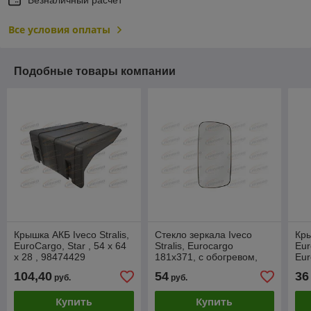
Все условия оплаты
Подобные товары компании
Крышка АКБ Iveco Stralis,
Стекло зеркала Iveco
Кры
EuroCargo, Star , 54 x 64
Stralis, Eurocargo
Eur
x 28 , 98474429
181x371, с обогревом,
Eur
191008041099
Str
104,40
54
36
руб.
руб.
93
Купить
Купить