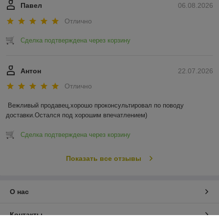
Павел
06.08.2026
Отлично
Сделка подтверждена через корзину
Антон
22.07.2026
Отлично
Вежливый продавец,хорошо проконсультировал по поводу 
доставки.Остался под хорошим впечатлением)
Сделка подтверждена через корзину
Показать все отзывы
О нас
Контакты