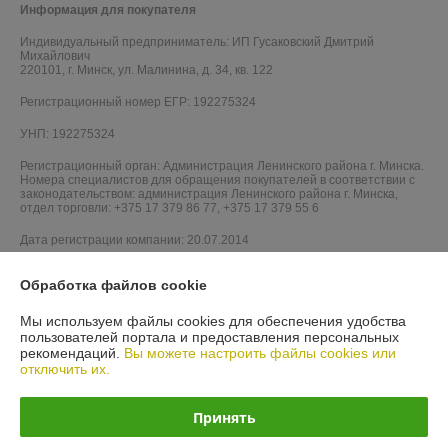
Информация для покупателя
Индивидуальный предприниматель:
ИП Гусаковский Дмитрий
Михайлович
220101, г. Минск, ул. Малинина, д. 34, кв. 122
Регистрационный номер ЕГР: 192275324
УНП: 192275324
Регистрационный орган: Администрация Ленинского района г. Минска.
Номера специалистов для обращения покупателей в соответствии с
законодательством: администрация Ленинского района г. Минска,
отдел торговли: +375 17 379 86 77, +375 17 379 55 6
Дата регистрации компании: 20.07.2014
Ссылка на свидетельство/лицензию
Обработка файлов cookie
Мы используем файлы cookies для обеспечения удобства
пользователей портала и предоставления персональных
рекомендаций.
Вы можете настроить файлы cookies или
отключить их.
Принять