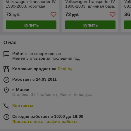
Volkswagen Transporter IV
Volkswagen Transporter IV
Vol
1990-2003, короткая
1990-2003, длинная база,
09.
база, PVW77007EL
PVW77008EL
пе
72
72
36
руб.
руб.
PV
Купить
Купить
О нас
Рейтинг не сформирован
Менее 5 отзывов за последний год
Компания продает на
Deal.by
Работает с 24.03.2011
г. Минск
Огарёва, 3 ( 1 кабинет), Минск, Беларусь
Контакты
Сегодня работает с 10:00 до 18:00
Показать весь график работы