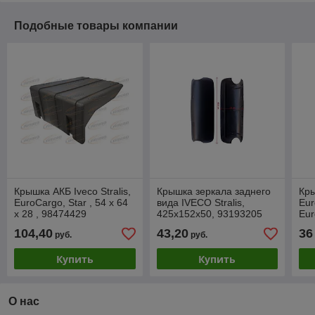
Подобные товары компании
Крышка АКБ Iveco Stralis,
Крышка зеркала заднего
Кры
EuroCargo, Star , 54 x 64
вида IVECO Stralis,
Eur
x 28 , 98474429
425x152x50, 93193205
Eur
Str
104,40
43,20
36
руб.
руб.
93
Купить
Купить
О нас