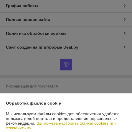
График работы
Полная версия сайта
Политика обработки cookies
Сайт создан на платформе Deal.by
Информация для покупателя
Индивидуальный предприниматель:
ИП Гусаковский Дмитрий
Михайлович
Обработка файлов cookie
220101, г. Минск, ул. Малинина, д. 34, кв. 122
Мы используем файлы cookies для обеспечения удобства
Регистрационный номер ЕГР: 192275324
пользователей портала и предоставления персональных
рекомендаций.
Вы можете настроить файлы cookies или
УНП: 192275324
отключить их.