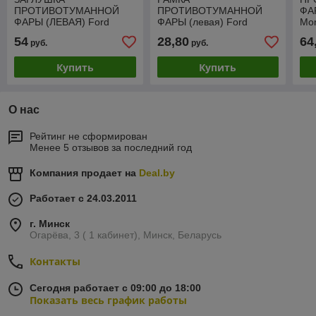
ПРОТИВОТУМАННОЙ
ПРОТИВОТУМАННОЙ
ФАР
ФАРЫ (ЛЕВАЯ) Ford
ФАРЫ (левая) Ford
Mon
Focus I / Форд Фокус,
Mondeo II / Форд Мондео
ZF
54
28,80
64
руб.
руб.
2001-2004, европа
2, 1996-2000
Купить
Купить
О нас
Рейтинг не сформирован
Менее 5 отзывов за последний год
Компания продает на
Deal.by
Работает с 24.03.2011
г. Минск
Огарёва, 3 ( 1 кабинет), Минск, Беларусь
Контакты
Сегодня работает с 09:00 до 18:00
Показать весь график работы