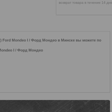
возврат товара в течение 14 дн
rd Mondeo I / Форд Мондео в Минске вы можете по
ndeo I / Форд Мондео