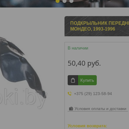
1
2
3
ПОДКРЫЛЬНИК ПЕРЕДНИЙ
МОНДЕО, 1993-1996
В наличии
50,40
руб.
Купить
+375 (29) 123-58-94
Условия оплаты и доставки