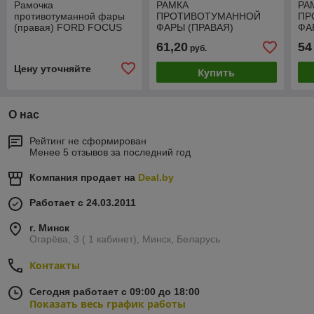
Рамочка
РАМКА
РА
противотуманной фары
ПРОТИВОТУМАННОЙ
ПР
(правая) FORD FOCUS
ФАРЫ (ПРАВАЯ)
ФА
11 -, PFD99194CAR(K)
Фольсваген Гольф 6
(4L
61,20
54
руб.
2008-2012, GTI,
PA
PVW99032CAR(K)
Цену уточняйте
Купить
О нас
Рейтинг не сформирован
Менее 5 отзывов за последний год
Компания продает на
Deal.by
Работает с 24.03.2011
г. Минск
Огарёва, 3 ( 1 кабинет), Минск, Беларусь
Контакты
Сегодня работает с 09:00 до 18:00
Показать весь график работы