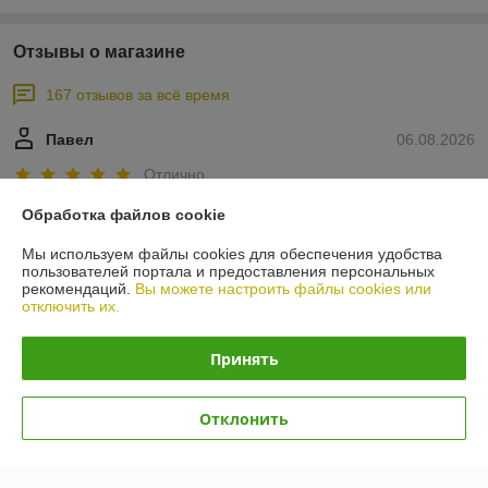
Отзывы о магазине
167 отзывов за всё время
Павел
06.08.2026
Отлично
Обработка файлов cookie
Сделка подтверждена через корзину
Мы используем файлы cookies для обеспечения удобства
пользователей портала и предоставления персональных
Антон
22.07.2026
рекомендаций.
Вы можете настроить файлы cookies или
отключить их.
Отлично
Принять
Вежливый продавец,хорошо проконсультировал по поводу 
доставки.Остался под хорошим впечатлением)
Отклонить
Сделка подтверждена через корзину
Показать все отзывы