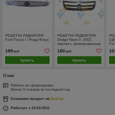
РЕШЕТКА РАДИАТОРА
РЕШЕТКА РАДИАТОРА
РЕ
Ford Focus I / Форд Фокус
Dodge Neon II -2002,
(Ц
черная с хромированным
For
молдингом ,значок не в
PF
189
180
10
руб.
руб.
ком, PCR07040GA
Купить
Купить
О нас
Рейтинг не сформирован
Менее 5 отзывов за последний год
Компания продает на
Deal.by
Работает с 24.03.2011