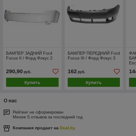
БАМПЕР ЗАДНИЙ Ford
БАМПЕР ПЕРЕДНИЙ Ford
ФА
Focus II / Форд Фокус 2
Focus III / Форд Фокус 3
БА
Esc
PF
290,90
162
14
руб.
руб.
Купить
Купить
О нас
Рейтинг не сформирован
Менее 5 отзывов за последний год
Компания продает на
Deal.by