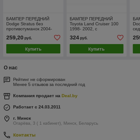
БАМПЕР ПЕРЕДНИЙ
БАМПЕР ПЕРЕДНИЙ
БА
Dodge Stratus без
Toyota Land Cruiser 100
Dod
противотуманок 2004-
1998- 2002, с
сед
2006, PCR04014BB
отверстиями под
гал
259,20
324
25
руб.
руб.
противотуманки,
PTY04153BB
Купить
Купить
О нас
Рейтинг не сформирован
Менее 5 отзывов за последний год
Компания продает на
Deal.by
Работает с 24.03.2011
г. Минск
Огарёва, 3 ( 1 кабинет), Минск, Беларусь
Контакты