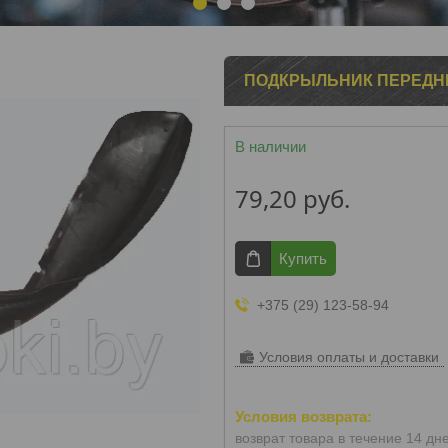
1
2
3
ПОДКРЫЛЬНИК ПЕРЕДНИЙ
В наличии
79,20
руб.
Купить
+375 (29) 123-58-94
Условия оплаты и доставки
возврат товара в течение 14 дн