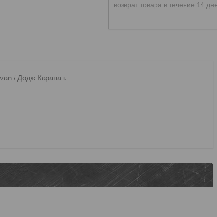
возврат товара в течение 14 дн
n / Додж Караван.