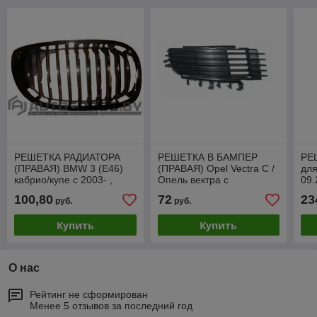
РЕШЕТКА РАДИАТОРА
РЕШЕТКА В БАМПЕР
РЕ
(ПРАВАЯ) BMW 3 (E46)
(ПРАВАЯ) Opel Vectra C /
для
кабрио/купе с 2003- ,
Опель вектра с
09.
черная с хром.рамкой,,
ра
100,80
72
23
руб.
руб.
PBM07034GBR
Купить
Купить
О нас
Рейтинг не сформирован
Менее 5 отзывов за последний год