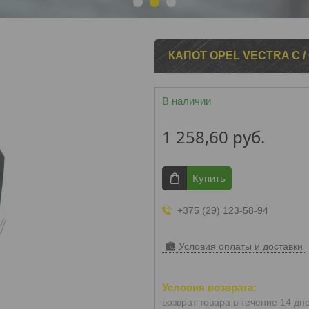
1
2
3
КАПОТ OPEL VECTRA C /
В наличии
1 258,60
руб.
Купить
+375 (29) 123-58-94
Условия оплаты и доставки
возврат товара в течение 14 дн