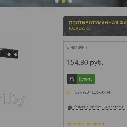
1
2
3
ПРОТИВОТУМАННАЯ ФАРА
КОРСА С
В наличии
154,80
руб.
Купить
+375 (29) 123-58-94
Условия оплаты и доставки