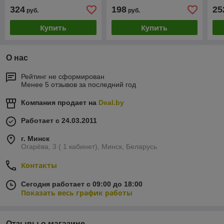
H7/H7 (с линзами)
рифленый поворот
200
324
198
25
руб.
руб.
Купить
Купить
О нас
Рейтинг не сформирован
Менее 5 отзывов за последний год
Компания продает на
Deal.by
Работает с 24.03.2011
г. Минск
Огарёва, 3 ( 1 кабинет), Минск, Беларусь
Контакты
Сегодня работает с 09:00 до 18:00
Показать весь график работы
Отзывы о магазине