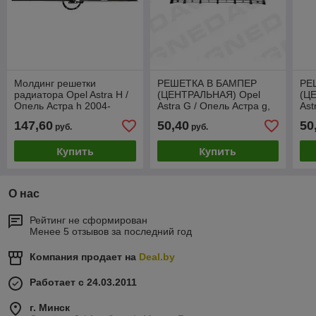
Молдинг решетки
РЕШЕТКА В БАМПЕР
РЕ
радиатора Opel Astra H /
(ЦЕНТРАЛЬНАЯ) Opel
(Ц
Опель Астра h 2004-
Astra G / Опель Астра g,
Ast
2007, хром, 1400746
1998-2004, верхняя
199
147,60
50,40
50
руб.
руб.
дат
Купить
Купить
О нас
Рейтинг не сформирован
Менее 5 отзывов за последний год
Компания продает на
Deal.by
Работает с 24.03.2011
г. Минск