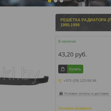
1
2
3
РЕШЕТКА РАДИАТОРА (Л
1995-1999
В наличии
43,20
руб.
Купить
+375 (29) 123-58-94
Условия оплаты и доставки