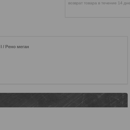
возврат товара в течение 14 дн
 / Рено меган