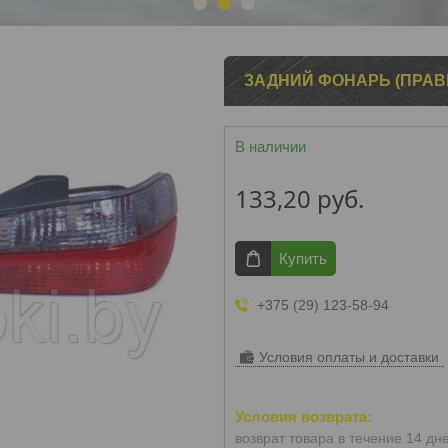
1
2
3
ЗАДНИЙ ФОНАРЬ (ПРАВЫ
В наличии
133,20
руб.
Купить
+375 (29) 123-58-94
Условия оплаты и доставки
возврат товара в течение 14 дн