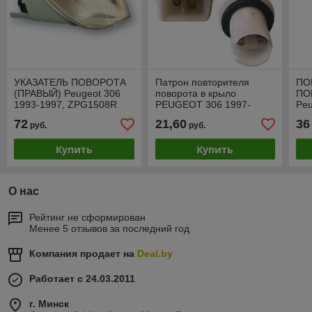
УКАЗАТЕЛЬ ПОВОРОТА
Патрон повторителя
ПО
(ПРАВЫЙ) Peugeot 306
поворота в крыло
ПО
1993-1997, ZPG1508R
PEUGEOT 306 1997-
Peu
2001, ZPG1404C
19
72
21,60
36
руб.
руб.
Купить
Купить
О нас
Рейтинг не сформирован
Менее 5 отзывов за последний год
Компания продает на
Deal.by
Работает с 24.03.2011
г. Минск