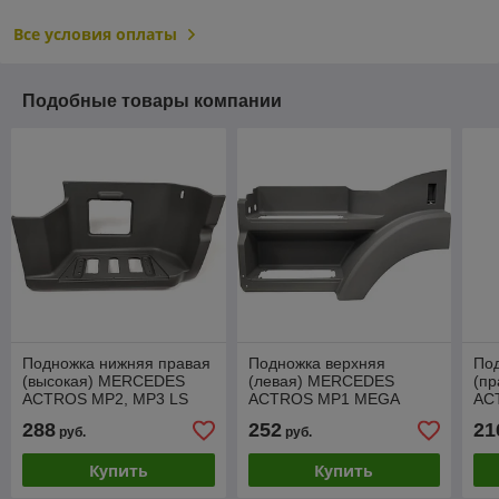
Все условия оплаты
Подобные товары компании
Подножка нижняя правая
Подножка верхняя
По
(высокая) MERCEDES
(левая) MERCEDES
(п
ACTROS MP2, MP3 LS
ACTROS MP1 MEGA
AC
2002-2008, (1890-1)
SPACE 1996-2002, (1376)
SPA
288
252
21
руб.
руб.
Купить
Купить