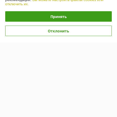
отключить их.
Полная версия сайта
Принять
Политика обработки cookies
Отклонить
Сайт создан на платформе Deal.by
Информация для покупателя
Индивидуальный предприниматель:
ИП Гусаковский Дмитрий
Михайлович
220101, г. Минск, ул. Малинина, д. 34, кв. 122
Регистрационный номер ЕГР: 192275324
УНП: 192275324
Регистрационный орган: Администрация Ленинского района г. Минска.
Номера специалистов для обращения покупателей в соответствии с