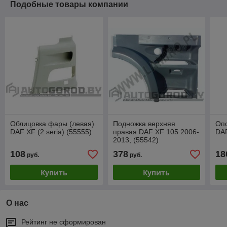
Подобные товары компании
Облицовка фары (левая)
Подножка верхняя
Оп
DAF XF (2 seria) (55555)
правая DAF XF 105 2006-
DAF
2013, (55542)
108
378
18
руб.
руб.
Купить
Купить
О нас
Рейтинг не сформирован