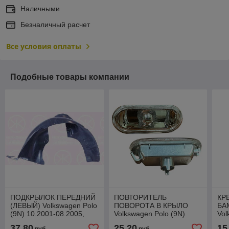
Наличными
Безналичный расчет
Все условия оплаты
Подобные товары компании
ПОДКРЫЛОК ПЕРЕДНИЙ
ПОВТОРИТЕЛЬ
КР
(ЛЕВЫЙ) Volkswagen Polo
ПОВОРОТА В КРЫЛО
БА
(9N) 10.2001-08.2005,
Volkswagen Polo (9N)
Vol
PVW11037AL
10.2001-08.2005,
10.
37,80
25,20
15