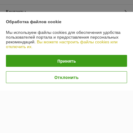
Контакты
Обработка файлов cookie
Доставка и оплата
Мы используем файлы cookies для обеспечения удобства
пользователей портала и предоставления персональных
График работы
рекомендаций.
Вы можете настроить файлы cookies или
отключить их.
Полная версия сайта
Принять
Политика обработки cookies
Отклонить
Сайт создан на платформе Deal.by
Информация для покупателя
Индивидуальный предприниматель:
ИП Гусаковский Дмитрий