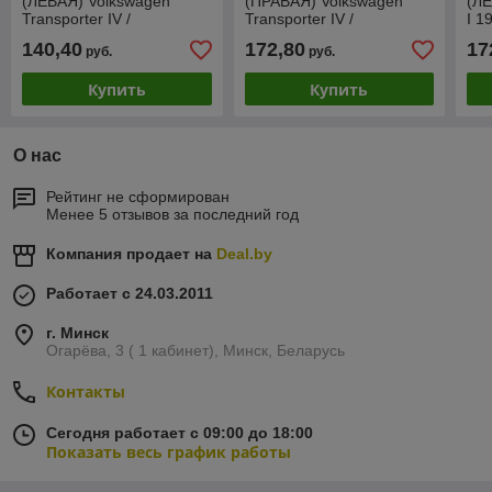
(ЛЕВАЯ) Volkswagen
(ПРАВАЯ) Volkswagen
(ЛЕ
Transporter IV /
Transporter IV /
I 1
Фольксваген Транспортер
Фольксваген Транспортер
140,40
172,80
17
руб.
руб.
4 , 1990-2003
4
Купить
Купить
О нас
Рейтинг не сформирован
Менее 5 отзывов за последний год
Компания продает на
Deal.by
Работает с 24.03.2011
г. Минск
Огарёва, 3 ( 1 кабинет), Минск, Беларусь
Контакты
Сегодня работает с 09:00 до 18:00
Показать весь график работы