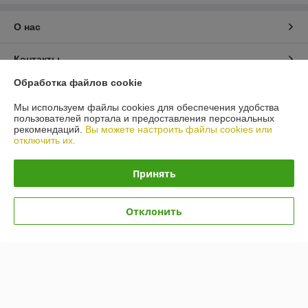
О нас
Контакты
Обработка файлов cookie
Доставка и оплата
Мы используем файлы cookies для обеспечения удобства
пользователей портала и предоставления персональных
График работы
рекомендаций.
Вы можете настроить файлы cookies или
отключить их.
Полная версия сайта
Принять
Политика обработки cookies
Отклонить
Сайт создан на платформе Deal.by