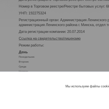
Номер в Торговом реестре/Реестре бытовых услуг: 6
УНП: 192275324
Регистрационный орган: Администрация Ленинского р
администрация Ленинского района г. Минска, отдел то
Дата регистрации компании: 20.07.2014
Ссылка на свидетельство/лицензию
Режим работы:
День
Понедельник
Вторник
Среда
Четверг
Пятница
Суббота
Мы используем файлы cookie
Воскресенье