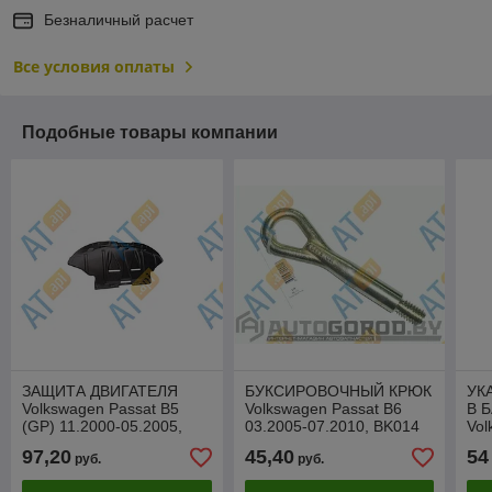
Безналичный расчет
Все условия оплаты
Подобные товары компании
ЗАЩИТА ДВИГАТЕЛЯ
БУКСИРОВОЧНЫЙ КРЮК
УК
Volkswagen Passat B5
Volkswagen Passat B6
В 
(GP) 11.2000-05.2005,
03.2005-07.2010, BK014
Vol
PVW60001A
03.
97,20
45,40
54
руб.
руб.
ZV