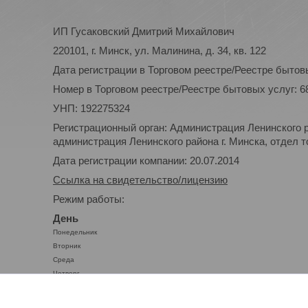
ИП Гусаковский Дмитрий Михайлович
220101, г. Минск, ул. Малинина, д. 34, кв. 122
Дата регистрации в Торговом реестре/Реестре бытовы
Номер в Торговом реестре/Реестре бытовых услуг: 6
УНП: 192275324
Регистрационный орган: Администрация Ленинского р
администрация Ленинского района г. Минска, отдел то
Дата регистрации компании: 20.07.2014
Ссылка на свидетельство/лицензию
Режим работы:
День
Понедельник
Вторник
Среда
Четверг
Пятница
Суббота