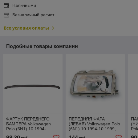
Наличными
Безналичный расчет
Все условия оплаты
Подобные товары компании
ФАРТУК ПЕРЕДНЕГО
ПЕРЕДНЯЯ ФАРА
ПА
БАМПЕРА Volkswagen
(ЛЕВАЯ) Volkswagen Polo
(Н
Polo (6N1) 10.1994-
(6N1) 10.1994-10.1999,
Pol
10.1999, PVW02010SA(I)
ZVW1123L
10
98,30
144
90